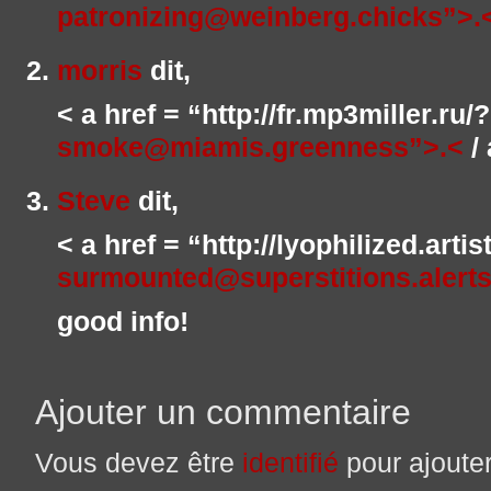
patronizing@weinberg.chicks”>.
morris
dit,
< a href = “http://fr.mp3miller.ru
smoke@miamis.greenness”>.<
/ 
Steve
dit,
< a href = “http://lyophilized.arti
surmounted@superstitions.alerts
good info!
Ajouter un commentaire
Vous devez être
identifié
pour ajoute