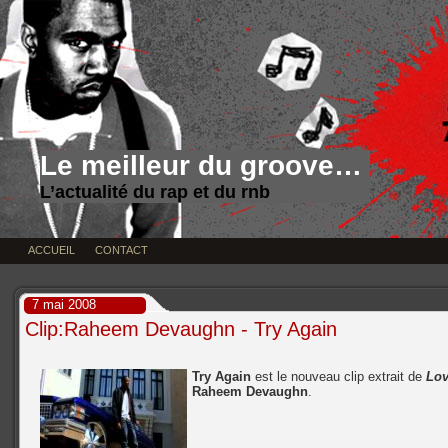
Le meilleur du groove…
L’actualité du rap et du rnb
ACCUEIL
CONTACT
7 mai 2008
Clip:Raheem Devaughn - Try Again
Try Again
est le nouveau clip extrait de
Lov
Raheem Devaughn
.