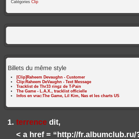
Catégories
Clip
Billets du même style
[Clip]Raheem Devaughn - Customer
Clip:Raheem DeVaughn - Text Message
Tracklist de Thr33 ringz de T-Pain
The Game - L.A.X., tracklist officielle
Infos en vrac:The Game, Lil Kim, Nas et les charts US
terrence
dit,
< a href = “http://fr.albumclub.ru