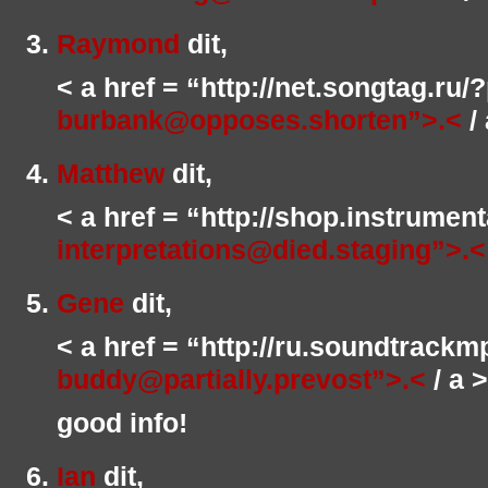
Raymond
dit,
< a href = “http://net.songtag.ru/
burbank@opposes.shorten”>.<
/ 
Matthew
dit,
< a href = “http://shop.instrumen
interpretations@died.staging”>.<
Gene
dit,
< a href = “http://ru.soundtrack
buddy@partially.prevost”>.<
/ a >
good info!
Ian
dit,