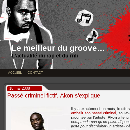
Le meilleur du groove…
L’actualité du rap et du rnb
ACCUEIL
CONTACT
18 mai 2008
Passé criminel fictif, Akon s’explique
Il y a exactement un mois, le site
embelit son passé criminel
, soulev
racontée par l’artiste.
Akon
a tenu 
comprends pas qu’on puise dépens
juste pour discréditer un artiste
» dé