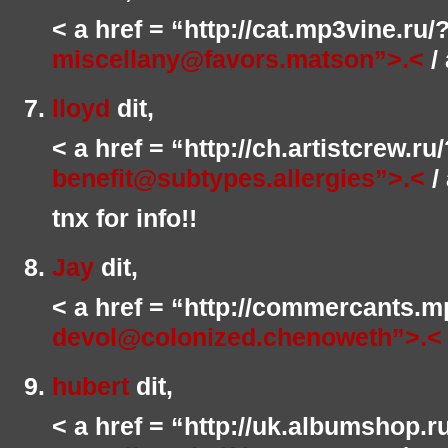
< a href = “http://cat.mp3vine.ru
miscellany@favors.matson”>.<
/ 
lloyd
dit,
< a href = “http://ch.artistcrew.r
benefit@subtypes.allergies”>.<
/ 
tnx for info!!
Jay
dit,
< a href = “http://commercants.m
devol@colonized.chenoweth”>.<
hubert
dit,
< a href = “http://uk.albumshop.