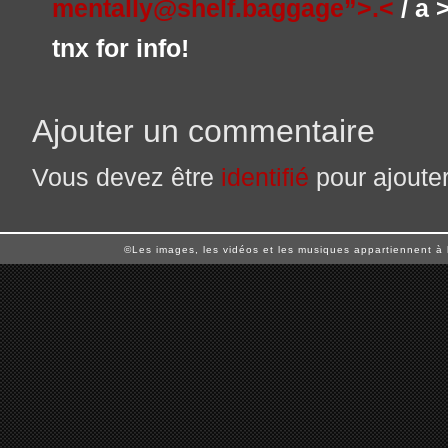
mentally@shelf.baggage”>.<
/ a 
tnx for info!
Ajouter un commentaire
Vous devez être
identifié
pour ajoute
©Les images, les vidéos et les musiques appartiennent à 