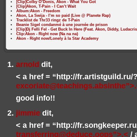
[Clip]Colby O’Donis, Akon - What You Got
[Clip]Akon, T-Pain - I Can’t Wait
Album:Akon - Freedom
Akon, La Swija - I’m so paid (Live @ Planete Rap)
Tracklist de Thr33 ringz de T-Pain
Beanie Sigel condanmé à une journée de prison
[Clip]Dj Felli Fel - Get Buck In Here (Feat. Akon, Diddy, Ludacris
Clip:Akon - Right now (Na na na)
Akon - Right now/Lonely à la Star Academy
arnold
dit,
< a href = “http://fr.artistguild.r
excoriate@teachings.absinthe”>
good info!!
jimmie
dit,
< a href = “http://fr.songkeeper.
transferring@deduce.oops”>.<
/ 