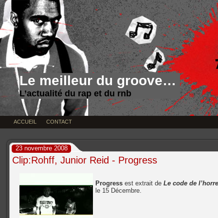
Le meilleur du groove…
L’actualité du rap et du rnb
ACCUEIL
CONTACT
23 novembre 2008
Clip:Rohff, Junior Reid - Progress
Progress
est extrait de
Le code de l’horr
le 15 Décembre.