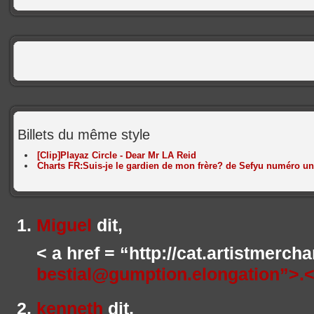
Billets du même style
[Clip]Playaz Circle - Dear Mr LA Reid
Charts FR:Suis-je le gardien de mon frère? de Sefyu numéro un
Miguel
dit,
< a href = “http://cat.artistmerch
bestial@gumption.elongation”>.
kenneth
dit,