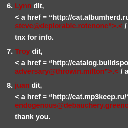
Lynn
dit,
< a href = “http://cat.albumherd.
steve@deplorable.rotenone”>.<
/
tnx for info.
Troy
dit,
< a href = “http://catalog.buildsp
adversary@throwin.milton”>.<
/ 
juan
dit,
< a href = “http://cat.mp3keep.ru
endogenous@debauchery.greeno
thank you.