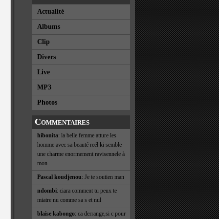
Actualité
Albums
Clip
Divers
Live
MP3
Photos
Commentaires
hibonita
: la belle femme atture les
homme avec sa beauté reél ki semble
une charme enormement ravisennele à
mon...
Pascal koudjenou
: Je te soutien man
ndombi
: ciara comment tu peux te
miatre nu comme sa s et nul
blaise kabongo
: ca derrange,si c pour