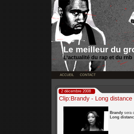
Le meilleur du g
L’actualité du rap et du rnb
ACCUEIL
CONTACT
2 décembre 2008
Clip:Brandy - Long distance
Brandy
sera 
Long distan