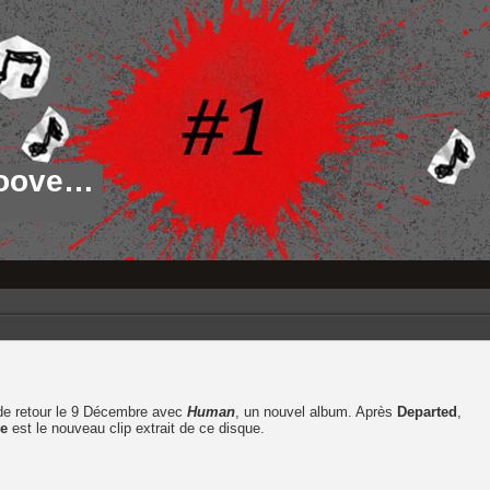
roove…
de retour le 9 Décembre avec
Human
, un nouvel album. Après
Departed
,
ce
est le nouveau clip extrait de ce disque.