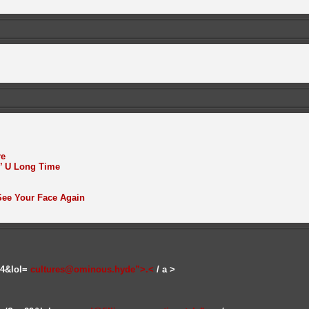
re
in’ U Long Time
 See Your Face Again
p=4&lol=
cultures@ominous.hyde”>.<
/ a >