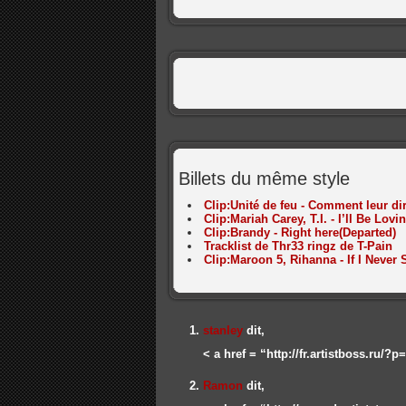
Billets du même style
Clip:Unité de feu - Comment leur di
Clip:Mariah Carey, T.I. - I’ll Be Lov
Clip:Brandy - Right here(Departed)
Tracklist de Thr33 ringz de T-Pain
Clip:Maroon 5, Rihanna - If I Never
stanley
dit,
< a href = “http://fr.artistboss.ru/?
Ramon
dit,