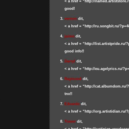
< a href = “http://named.artiststore
good!
vernon
dit,
< a href = “http://ru.songbit.ru/?p=
jaime
dit,
< a href = “http://list.artistpride.ru
good info!!
Darryl
dit,
< a href = “http://eu.agelyrics.ru/?
Raymond
dit,
< a href = “http://cat.albumdom.ru
tnx!!
Eduardo
dit,
< a href = “http://org.artistidian.ru
Trevor
dit,
< a href = “http://justinian.vocalso