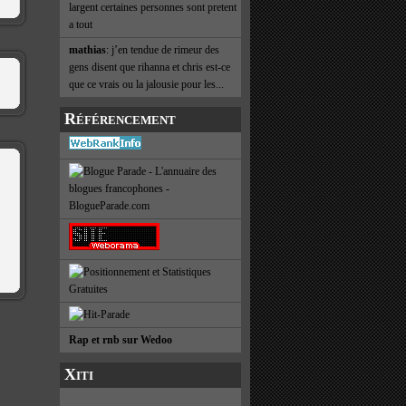
largent certaines personnes sont pretent
a tout
mathias
: j’en tendue de rimeur des
gens disent que rihanna et chris est-ce
que ce vrais ou la jalousie pour les...
Référencement
Rap et rnb sur Wedoo
Xiti