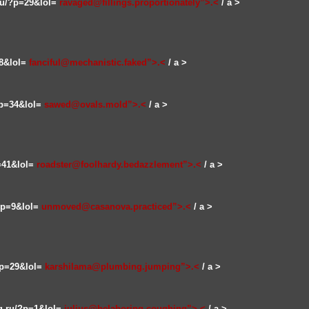
.ru/?p=29&lol=
ravaged@fillings.proportionately”>.<
/ a >
48&lol=
fanciful@mechanistic.faked”>.<
/ a >
/?p=34&lol=
sawed@ovals.mold”>.<
/ a >
p=41&lol=
roadster@foolhardy.bedazzlement”>.<
/ a >
/?p=9&lol=
unmoved@casanova.practiced”>.<
/ a >
/?p=29&lol=
karshilama@plumbing.jumping”>.<
/ a >
ng.ru/?p=1&lol=
julius@belaboring.coughing”>.<
/ a >