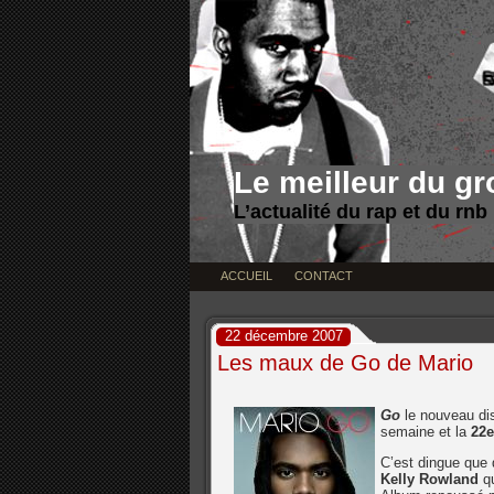
Le meilleur du g
L’actualité du rap et du rnb
ACCUEIL
CONTACT
22 décembre 2007
Les maux de Go de Mario
Go
le nouveau d
semaine et la
22
C’est dingue que 
Kelly Rowland
qu