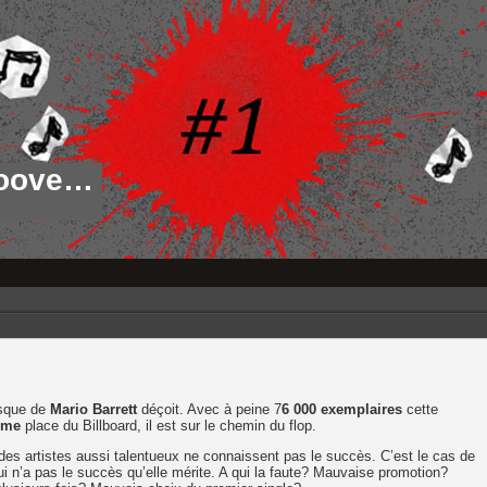
roove…
isque de
Mario Barrett
déçoit. Avec à peine 7
6 000 exemplaires
cette
eme
place du Billboard, il est sur le chemin du flop.
des artistes aussi talentueux ne connaissent pas le succès. C’est le cas de
i n’a pas le succès qu’elle mérite. A qui la faute? Mauvaise promotion?