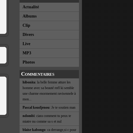
Actualité
Albums
Clip
Divers
Live
MP3
Photos
Commentaires
hibonita
: la belle femme atture les
homme avec sa beauté reél ki semble
une charme enormement ravisennele à
mon...
Pascal koudjenou
: Je te soutien man
ndombi
: ciara comment tu peux te
miatre nu comme sa s et nul
blaise kabongo
: ca derrange,si c pour