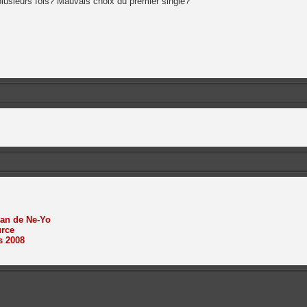
usieurs fois? Mauvais choix du premier single?
man de Ne-Yo
urce
s 2008