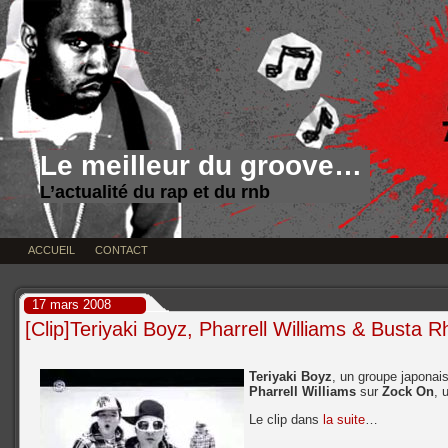
Le meilleur du groove…
L’actualité du rap et du rnb
ACCUEIL
CONTACT
17 mars 2008
[Clip]Teriyaki Boyz, Pharrell Williams & Busta
Teriyaki Boyz
, un groupe japonais
Pharrell Williams
sur
Zock On
, 
Le clip dans
la suite
…