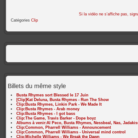
Si la vidéo ne s’affiche pas, sign
Catégories
Clip
Billets du même style
Busta Rhymes sort Blessed le 17 Juin
[Clip]Kat Deluna, Busta Rhymes - Run The Show
Clip:Busta Rhymes, Linkin Park - We Made It
Clip:Busta Rhymes - Arab money
Clip:Busta Rhymes - I got bass
Clip:The Game, Travis Barker - Dope boyz
Albums à venir:Al Peco, Busta Rhymes, Nessbeal, Nas, Jadaki
Clip:Common, Pharrell Williams - Announcement
Clip:Common, Pharrell Williams - Universal mind control
Clip:Michelle Williams - We Break the Dawn