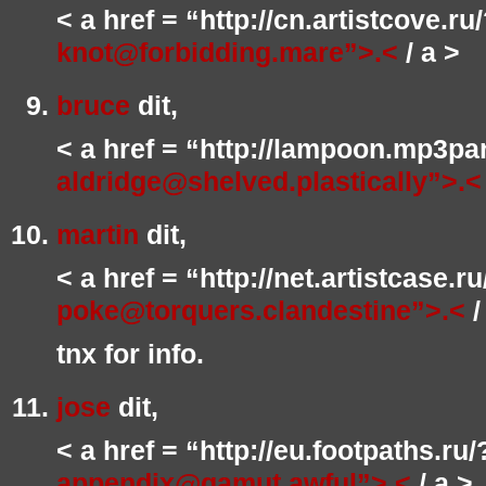
< a href = “http://cn.artistcove.r
knot@forbidding.mare”>.<
/ a >
bruce
dit,
< a href = “http://lampoon.mp3pa
aldridge@shelved.plastically”>.<
martin
dit,
< a href = “http://net.artistcase.
poke@torquers.clandestine”>.<
/
tnx for info.
jose
dit,
< a href = “http://eu.footpaths.ru
appendix@gamut.awful”>.<
/ a >