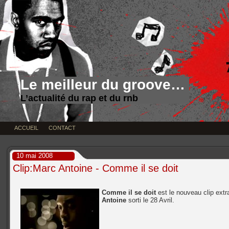
Le meilleur du groove…
L’actualité du rap et du rnb
ACCUEIL
CONTACT
10 mai 2008
Clip:Marc Antoine - Comme il se doit
Comme il se doit
est le nouveau clip extr
Antoine
sorti le 28 Avril.