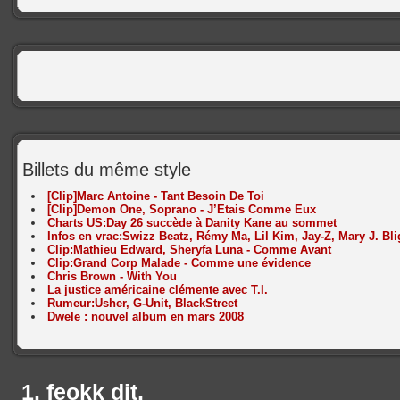
Billets du même style
[Clip]Marc Antoine - Tant Besoin De Toi
[Clip]Demon One, Soprano - J’Etais Comme Eux
Charts US:Day 26 succède à Danity Kane au sommet
Infos en vrac:Swizz Beatz, Rémy Ma, Lil Kim, Jay-Z, Mary J. Bl
Clip:Mathieu Edward, Sheryfa Luna - Comme Avant
Clip:Grand Corp Malade - Comme une évidence
Chris Brown - With You
La justice américaine clémente avec T.I.
Rumeur:Usher, G-Unit, BlackStreet
Dwele : nouvel album en mars 2008
feokk
dit,