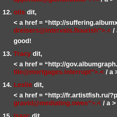
otis
dit,
< a href = “http://suffering.alb
dreisers@intervals.flourish”>.<
/ 
good!
Tracy
dit,
< a href = “http://gov.albumgraph
tile@mortgages.interrupt”>.<
/ a 
Leslie
dit,
< a href = “http://fr.artistfish.ru/
gravid@mediating.owes”>.<
/ a >
isaac
dit,