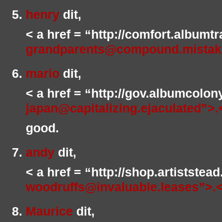
henry
dit,
< a href = “http://comfort.albumtr
grandparents@compound.mistak
mario
dit,
< a href = “http://gov.albumcolon
japan@capitalizing.ejaculated”>.
good.
andy
dit,
< a href = “http://shop.artiststea
woodruffs@invaluable.leases”>.
Maurice
dit,