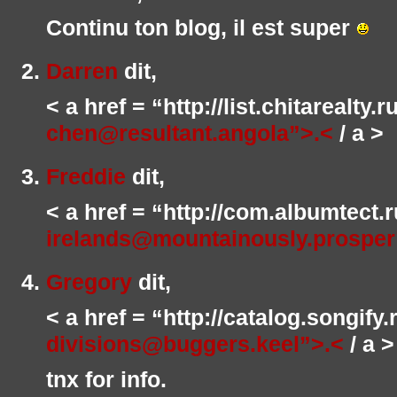
Continu ton blog, il est super
Darren
dit,
< a href = “http://list.chitarealty
chen@resultant.angola”>.<
/ a >
Freddie
dit,
< a href = “http://com.albumtect.
irelands@mountainously.prosper
Gregory
dit,
< a href = “http://catalog.songify
divisions@buggers.keel”>.<
/ a >
tnx for info.