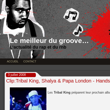
Le meilleur du groove…
L’actualité du rap et du rnb
ACCUEIL
CONTACT
3 juillet 2008
Clip:Tribal King, Shalya & Papa London - Hand
Les
Tribal King
préparent leur prochain al