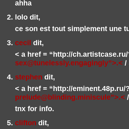
ahha
lolo
dit,
ce son est tout simplement une tu
cecil
dit,
< a href = “http://ch.artistcase.r
sex@tunelessly.engagingly”>.<
/
stephen
dit,
< a href = “http://eminent.48p.ru
prelude@blinding.miniscule”>.<
/
tnx for info.
clifton
dit,