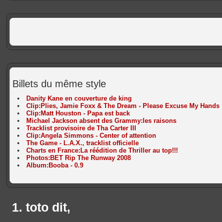
Billets du même style
Danity Kane en couverture de king
Clip:Plies, Jamie Foxx & The Dream - Please Excuse My Hands
Clip:Matt Houston - Papa est back
Michael Jackson absent des Grammy:les raisons
Tracklist provisoire de Tha Carter III
Clip:Angela Simmons - Center of attention
The Game - L.A.X., tracklist officielle
Charts en France:La réédition de Thriller au top!!!
Photos:BET Rip The Runway 2008
Album:Booba - 0.9
toto
dit,