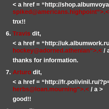
< a href = “http://shop.albumvoy
spiked@americans.highpoint”>.<
tnx!!
Travis
dit,
< a href = “http://uk.albumwork.
hockey@adorned.athenian”>.<
/ 
thanks for information.
Arturo
dit,
< a href = “http://fr.polivinil.ru/?
herbs@loan.mourning”>.<
/ a >
good!!