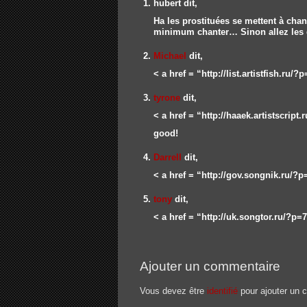
hubert
dit,
Ha les prostituées se mettent à cha
minimum chanter… Sinon allez les ga
Michael
dit,
< a href = “http://list.artistfish.ru/
tyrone
dit,
< a href = “http://haaek.artistscript
good!
Darrell
dit,
< a href = “http://gov.songnik.ru/?
tony
dit,
< a href = “http://uk.songtor.ru/?p=
Ajouter un commentaire
Vous devez être
identifié
pour ajouter un 