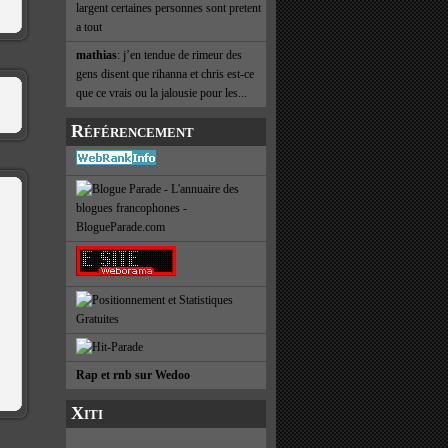
largent certaines personnes sont pretent
a tout
mathias
: j’en tendue de rimeur des
gens disent que rihanna et chris est-ce
que ce vrais ou la jalousie pour les...
Référencement
Rap et rnb sur Wedoo
Xiti