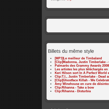
Billets du même style
[MP3]Le meilleur de Timbaland
[Clip]Madonna, Justin Timberlake -
Palmarès des Grammy Awards 2008
Les artistes les plus téléchargés en
Keri Hilson sort In A Perfect World
Clip:T.I., Justin Timberlake - Dead 
[Clip]Ghostface Killah - We Celebrat
Amy Winehouse en cure de désinto
Clip:Rihanna - Take a bow
Clip:Rihanna - Disturbia