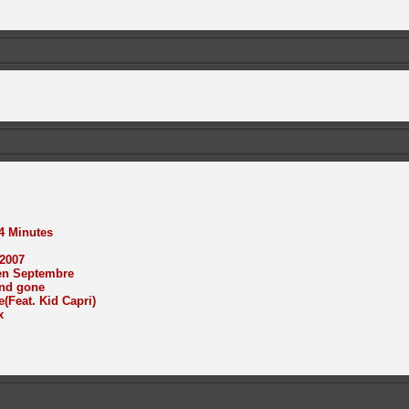
 4 Minutes
 2007
 en Septembre
and gone
e(Feat. Kid Capri)
x