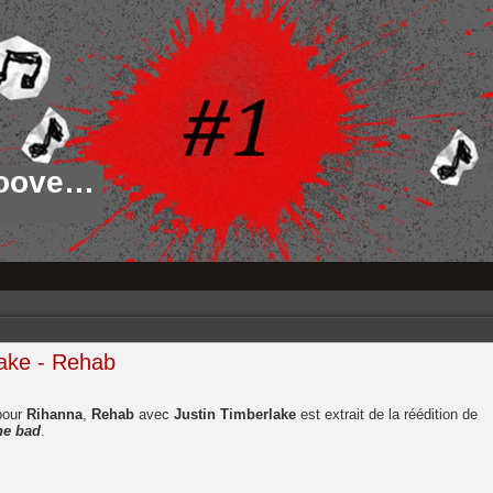
roove…
lake - Rehab
pour
Rihanna
,
Rehab
avec
Justin Timberlake
est extrait de la réédition de
ne bad
.