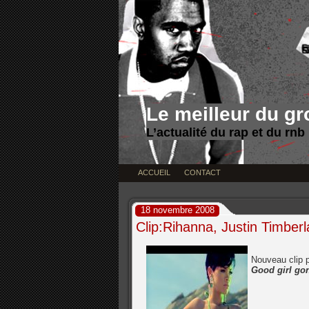
Le meilleur du g
L’actualité du rap et du rnb
ACCUEIL
CONTACT
18 novembre 2008
Clip:Rihanna, Justin Timber
Nouveau clip 
Good girl go