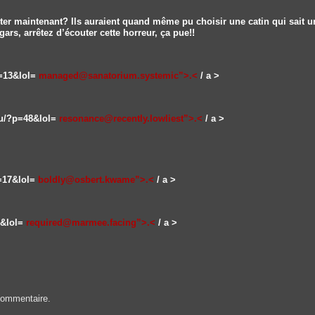
nter maintenant? Ils auraient quand même pu choisir une catin qui sait u
rs, arrêtez d’écouter cette horreur, ça pue!!
?p=13&lol=
managed@sanatorium.systemic”>.<
/ a >
.ru/?p=48&lol=
resonance@recently.lowliest”>.<
/ a >
p=17&lol=
boldly@osbert.kwame”>.<
/ a >
7&lol=
required@marmee.facing”>.<
/ a >
commentaire.