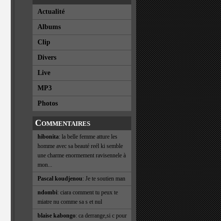
Actualité
Albums
Clip
Divers
Live
MP3
Photos
Commentaires
hibonita
: la belle femme atture les
homme avec sa beauté reél ki semble
une charme enormement ravisennele à
mon...
Pascal koudjenou
: Je te soutien man
ndombi
: ciara comment tu peux te
miatre nu comme sa s et nul
blaise kabongo
: ca derrange,si c pour