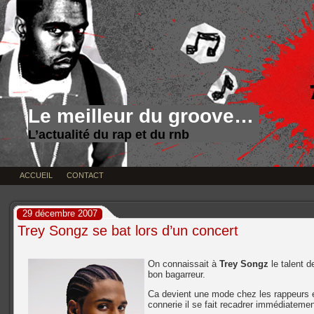
Le meilleur du groove…
L’actualité du rap et du rnb
ACCUEIL
CONTACT
29 décembre 2007
Trey Songz se bat lors d’un concert
On connaissait à
Trey Songz
le talent d
bon bagarreur.
Ca devient une mode chez les rappeurs 
connerie il se fait recadrer immédiatemen