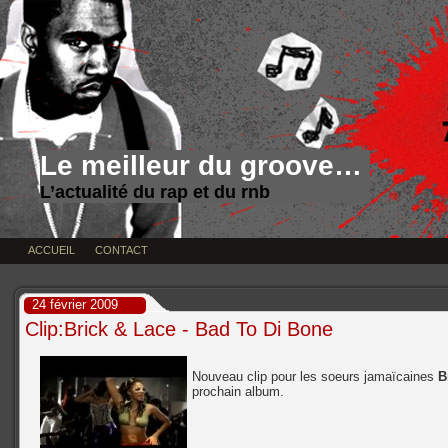
Le meilleur du groove…
L’actualité du rap et du rnb
ACCUEIL
CONTACT
24 février 2009
Clip:Brick & Lace - Bad To Di Bone
Nouveau clip pour les soeurs jamaïcaines
B
prochain album.