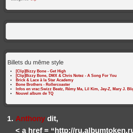
Billets du même style
[Clip]Bizzy Bone - Get High
[Clip]Bizzy Bone, DMX & Chris Notez - A Song For You
Brick & Lace à la Star Academy
Bone Brothers - Rollercoaster
Infos en vrac:Swizz Beatz, Rémy Ma, Lil Kim, Jay-Z, Mary J. Bl
Nouvel album de TQ
Anthony
dit,
< a href = “http://ru.albumtoken.