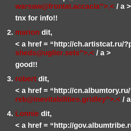
warsaw@frontal.accacia”>.<
/ a >
tnx for info!!
marion
dit,
< a href = “http://ch.artistcat.ru/
sheds@uglier.sets”>.<
/ a >
good!!
robert
dit,
< a href = “http://cn.albumtory.r
reb@inevitabilities.gridley”>.<
/ a
Lonnie
dit,
< a href = “http://gov.albumtribe