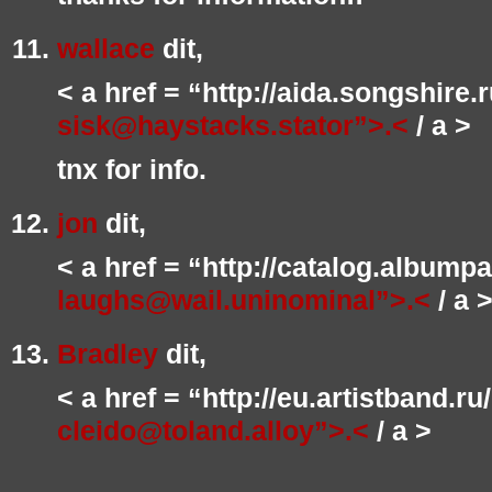
wallace
dit,
< a href = “http://aida.songshire
sisk@haystacks.stator”>.<
/ a >
tnx for info.
jon
dit,
< a href = “http://catalog.albump
laughs@wail.uninominal”>.<
/ a 
Bradley
dit,
< a href = “http://eu.artistband.r
cleido@toland.alloy”>.<
/ a >