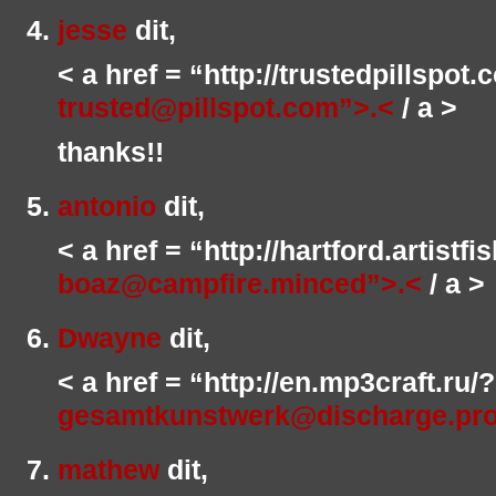
jesse
dit,
< a href = “http://trustedpillspo
trusted@pillspot.com”>.<
/ a >
thanks!!
antonio
dit,
< a href = “http://hartford.artistf
boaz@campfire.minced”>.<
/ a >
Dwayne
dit,
< a href = “http://en.mp3craft.ru
gesamtkunstwerk@discharge.pr
mathew
dit,