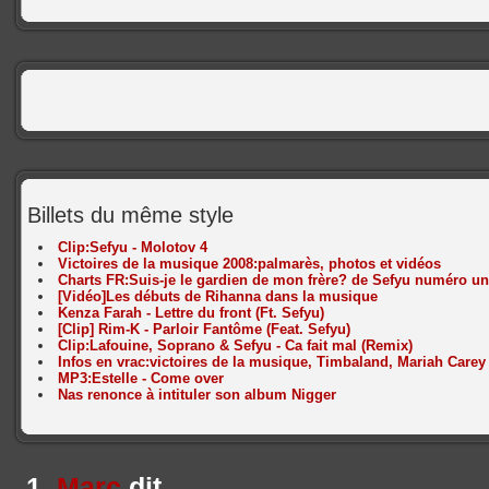
Billets du même style
Clip:Sefyu - Molotov 4
Victoires de la musique 2008:palmarès, photos et vidéos
Charts FR:Suis-je le gardien de mon frère? de Sefyu numéro un
[Vidéo]Les débuts de Rihanna dans la musique
Kenza Farah - Lettre du front (Ft. Sefyu)
[Clip] Rim-K - Parloir Fantôme (Feat. Sefyu)
Clip:Lafouine, Soprano & Sefyu - Ca fait mal (Remix)
Infos en vrac:victoires de la musique, Timbaland, Mariah Carey
MP3:Estelle - Come over
Nas renonce à intituler son album Nigger
Marc
dit,