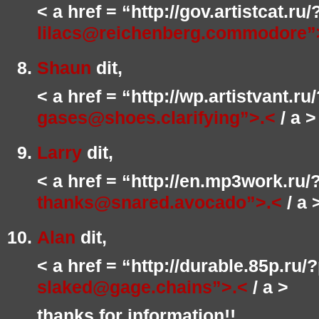
< a href = “http://gov.artistcat.ru
lilacs@reichenberg.commodore”
Shaun
dit,
< a href = “http://wp.artistvant.r
gases@shoes.clarifying”>.<
/ a >
Larry
dit,
< a href = “http://en.mp3work.ru
thanks@snared.avocado”>.<
/ a 
Alan
dit,
< a href = “http://durable.85p.ru
slaked@gage.chains”>.<
/ a >
thanks for information!!