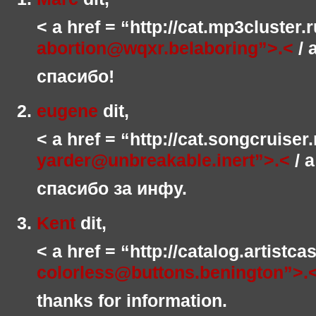
< a href = “http://cat.mp3cluster
abortion@wqxr.belaboring”>.<
/ 
спасибо!
eugene
dit,
< a href = “http://cat.songcruiser
yarder@unbreakable.inert”>.<
/ a
спасибо за инфу.
Kent
dit,
< a href = “http://catalog.artistc
colorless@buttons.benington”>.
thanks for information.