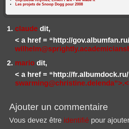
Les projets de Snoop Dogg pour 2008
claude
dit,
< a href = “http://gov.albumfan.r
wilhelm@sprightly.academicians
mario
dit,
< a href = “http://fr.albumdock.r
swarming@christine.delenda”>.<
Ajouter un commentaire
Vous devez être
identifié
pour ajoute