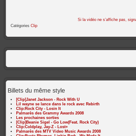
Si la vidéo ne s’affiche pas, sign
Catégories
Clip
Billets du même style
[Clip]Janet Jackson - Rock With U
Lil wayne se lance dans le rock avec Rebirth
Clip:Rock City - Losin It
Palmarès des Grammy Awards 2008
Les prochaines sorties
[Clip]Beanie Sigel - Go Low(Feat. Rock City)
Clip:Coldplay, Jay-Z - Lost+
Palmarès des MTV Video Music Awards 2008
Clip:Busta Rhymes, Linkin Park - We Made It