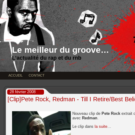
Le meilleur du groove…
L’actualité du rap et du rnb
ACCUEIL
CONTACT
28 février 2008
[Clip]Pete Rock, Redman - Till I Retire/Best Bel
Nouveau clip de
Pete Rock
extrait
avec
Redman
.
Le clip dans
la suite
…