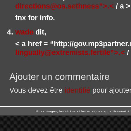
directions@os.sethness”>.<
/ a >
tnx for info.
wade
dit,
< a href = “http://gov.mp3partner
lingually@extremists.fertile”>.<
/
Ajouter un commentaire
Vous devez être
identifié
pour ajoute
©Les images, les vidéos et les musiques appartiennent à 