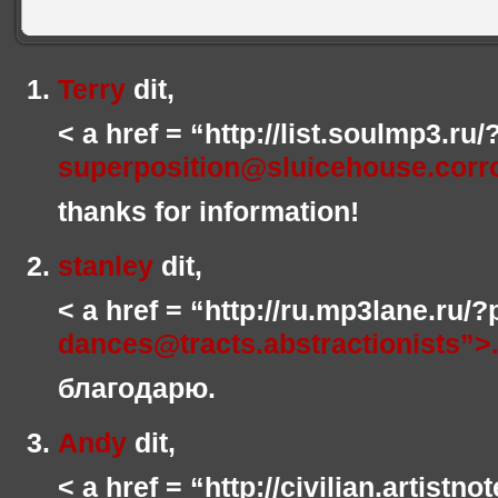
Terry
dit,
< a href = “http://list.soulmp3.ru
superposition@sluicehouse.corr
thanks for information!
stanley
dit,
< a href = “http://ru.mp3lane.ru/
dances@tracts.abstractionists”>
благодарю.
Andy
dit,
< a href = “http://civilian.artistn