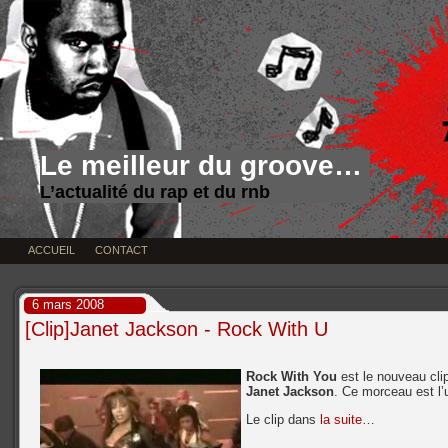
Le meilleur du groove…
L’actualité du rap et du rnb
ACCUEIL
CONTACT
6 mars 2008
[Clip]Janet Jackson - Rock With U
Rock With You
est le nouveau clip
Janet Jackson
. Ce morceau est l’
Le clip dans
la suite
…