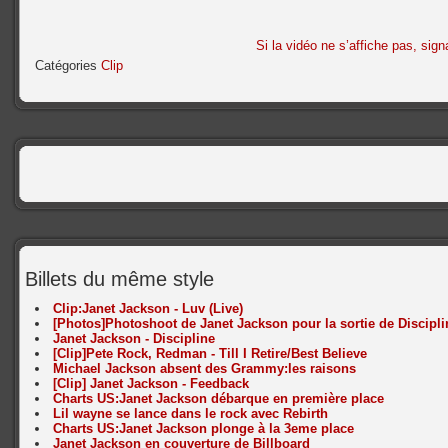
Si la vidéo ne s’affiche pas, sign
Catégories
Clip
Billets du même style
Clip:Janet Jackson - Luv (Live)
[Photos]Photoshoot de Janet Jackson pour la sortie de Discipli
Janet Jackson - Discipline
[Clip]Pete Rock, Redman - Till I Retire/Best Believe
Michael Jackson absent des Grammy:les raisons
[Clip] Janet Jackson - Feedback
Charts US:Janet Jackson débarque en première place
Lil wayne se lance dans le rock avec Rebirth
Charts US:Janet Jackson plonge à la 3eme place
Janet Jackson en couverture de Billboard